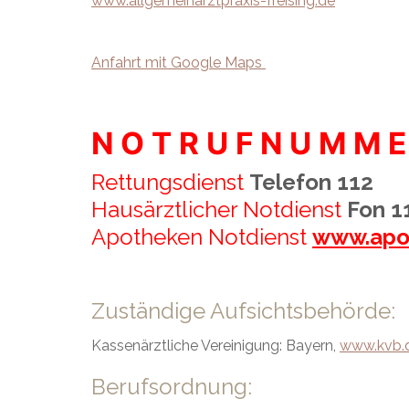
www.allgemeinarztpraxis-freising.de
Anfahrt mit Google Maps
N O T R U F N U M M E 
Rettungsdienst
Telefon 112
Hausärztlicher Notdienst
Fon 1
Apotheken Notdienst
www.apo
Zuständige Aufsichtsbehörde:
Kassenärztliche Vereinigung: Bayern,
www.kvb.
Berufsordnung: