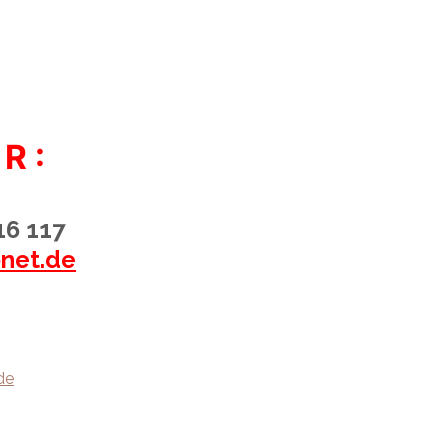
R :
16 117
net.de
de